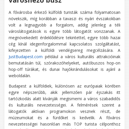
A fővárosba érkező külföldi turisták száma folyamatosan
növekszik, míg korábban a tavaszi és nyári évszakokban
volt a legnagyobb a forgalom, addig jelenleg a téli
városlátogatások is egyre több látogatót vonzzanak. A
megnövekedett érdeklődésre tekintettel, egyre több hazai
cég kínál idegenforgalommal kapcsolatos szolgáltatást,
kifejezetten a külföldi vendégsereg megcélzására. A
JustBudapest.com
például a város kulturális attrakcióinak
bemutatásán túl, szórakozóhelyeket, autóbuszos hop-on
hop-off túrákat, és dunai hajókirándulásokat is ajánl a
weboldalán.
Budapest a külföldiek, különösen az európaiak körében
egyre népszerűbb, akik jellemzően pár éjszakás itt
tartózkodás alatt kívánják megismerni a város szabadidős
és kulturális nevezetességei. A felmérések szerint a
látogatók aktívan programokon vesznek részt, de
múzeumokat és a fürdőket is kedvelik. A főváros
nevezetességei hasonlóan más TOP turista célponthoz