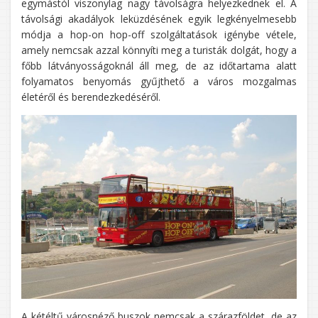
egymástól viszonylag nagy távolságra helyezkednek el. A
távolsági akadályok leküzdésének egyik legkényelmesebb
módja a hop-on hop-off szolgáltatások igénybe vétele,
amely nemcsak azzal könnyíti meg a turisták dolgát, hogy a
főbb látványosságoknál áll meg, de az időtartama alatt
folyamatos benyomás gyűjthető a város mozgalmas
életéről és berendezkedéséről.
A kétéltű városnéző buszok nemcsak a szárazföldet, de az