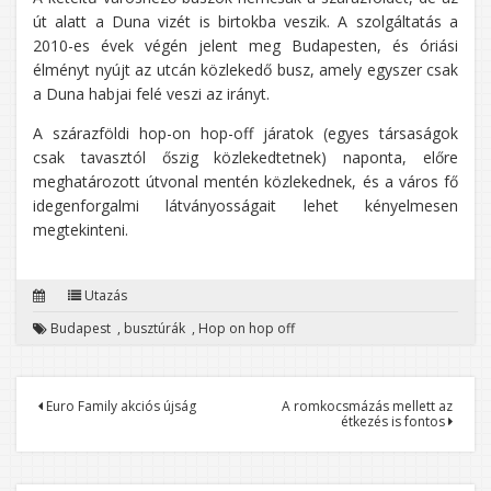
út alatt a Duna vizét is birtokba veszik. A szolgáltatás a
2010-es évek végén jelent meg Budapesten, és óriási
élményt nyújt az utcán közlekedő busz, amely egyszer csak
a Duna habjai felé veszi az irányt.
A szárazföldi hop-on hop-off járatok (egyes társaságok
csak tavasztól őszig közlekedtetnek) naponta, előre
meghatározott útvonal mentén közlekednek, és a város fő
idegenforgalmi látványosságait lehet kényelmesen
megtekinteni.
Utazás
Budapest
,
busztúrák
,
Hop on hop off
Bejegyzés
Euro Family akciós újság
A romkocsmázás mellett az
étkezés is fontos
navigáció