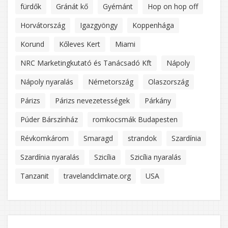
fürdők
Gránát kő
Gyémánt
Hop on hop off
Horvátország
Igazgyöngy
Koppenhága
Korund
Kőleves Kert
Miami
NRC Marketingkutató és Tanácsadó Kft
Nápoly
Nápoly nyaralás
Németország
Olaszország
Párizs
Párizs nevezetességek
Párkány
Púder Bárszínház
romkocsmák Budapesten
Révkomkárom
Smaragd
strandok
Szardínia
Szardínia nyaralás
Szicília
Szicília nyaralás
Tanzanit
travelandclimate.org
USA