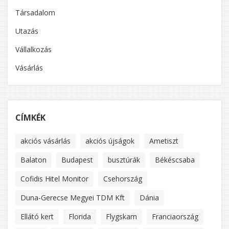
Társadalom
Utazás
Vállalkozás
Vásárlás
CÍMKÉK
akciós vásárlás
akciós újságok
Ametiszt
Balaton
Budapest
busztúrák
Békéscsaba
Cofidis Hitel Monitor
Csehország
Duna-Gerecse Megyei TDM Kft
Dánia
Ellátó kert
Florida
Flygskam
Franciaország