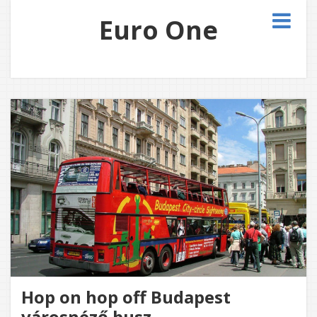
Euro One
Hop on hop off Budapest
városnéző busz