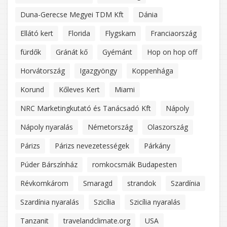
Duna-Gerecse Megyei TDM Kft
Dánia
Ellátó kert
Florida
Flygskam
Franciaország
fürdők
Gránát kő
Gyémánt
Hop on hop off
Horvátország
Igazgyöngy
Koppenhága
Korund
Kőleves Kert
Miami
NRC Marketingkutató és Tanácsadó Kft
Nápoly
Nápoly nyaralás
Németország
Olaszország
Párizs
Párizs nevezetességek
Párkány
Púder Bárszínház
romkocsmák Budapesten
Révkomkárom
Smaragd
strandok
Szardínia
Szardínia nyaralás
Szicília
Szicília nyaralás
Tanzanit
travelandclimate.org
USA