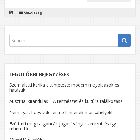
BONYO
Gazdaság
BANKI
SZOLG
IS
TERJED
AZ
ONLINE
MEGOL
LEGUTÓBBI BEJEGYZÉSEK
Szem alatti karika eltüntetése: modern megoldások és
hatásuk
Ausztriai kirándulás – A természet és kultúra találkozása
Nem igaz, hogy vidéken ne lennének munkahelyek!
Ezért éri meg targoncás jogosítványt szerezni, és így
teheted le!
Miami látnivalók