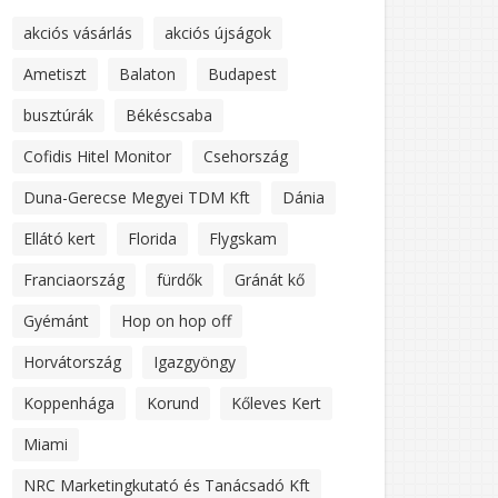
akciós vásárlás
akciós újságok
Ametiszt
Balaton
Budapest
busztúrák
Békéscsaba
Cofidis Hitel Monitor
Csehország
Duna-Gerecse Megyei TDM Kft
Dánia
Ellátó kert
Florida
Flygskam
Franciaország
fürdők
Gránát kő
Gyémánt
Hop on hop off
Horvátország
Igazgyöngy
Koppenhága
Korund
Kőleves Kert
Miami
NRC Marketingkutató és Tanácsadó Kft