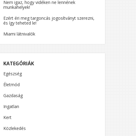
Nem igaz, hogy vidéken ne lennének
munkahelyek!
Ezért éri meg targoncás jogosítványt szerezni,
és így teheted le!
Miami látnivalók
OK”
KATEGÓRIÁK
Egészség
Életmód
Gazdaság
Ingatlan
Kert
Közlekedés