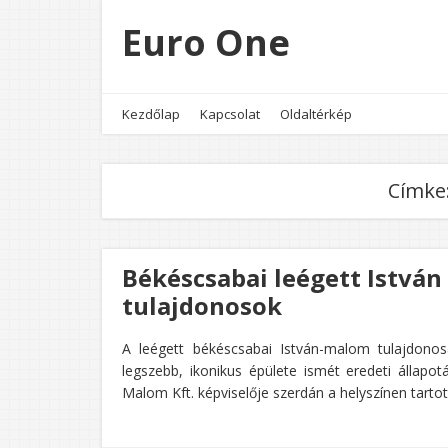
Euro One
Kezdőlap
Kapcsolat
Oldaltérkép
Címke
Békéscsabai leégett István
tulajdonosok
A leégett békéscsabai István-malom tulajdono
legszebb, ikonikus épülete ismét eredeti állapo
Malom Kft. képviselője szerdán a helyszínen tartot