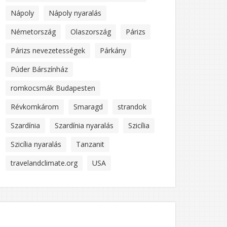
Nápoly
Nápoly nyaralás
Németország
Olaszország
Párizs
Párizs nevezetességek
Párkány
Púder Bárszínház
romkocsmák Budapesten
Révkomkárom
Smaragd
strandok
Szardínia
Szardínia nyaralás
Szicília
Szicília nyaralás
Tanzanit
travelandclimate.org
USA