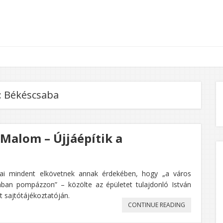
:
Békéscsaba
 Malom – Újjáépítik a
sai mindent elkövetnek annak érdekében, hogy „a város
tában pompázzon” – közölte az épületet tulajdonló István
t sajtótájékoztatóján.
„BÉKÉSCSABA
CONTINUE READING
LEÉGETT