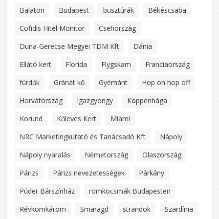
Balaton
Budapest
busztúrák
Békéscsaba
Cofidis Hitel Monitor
Csehország
Duna-Gerecse Megyei TDM Kft
Dánia
Ellátó kert
Florida
Flygskam
Franciaország
fürdők
Gránát kő
Gyémánt
Hop on hop off
Horvátország
Igazgyöngy
Koppenhága
Korund
Kőleves Kert
Miami
NRC Marketingkutató és Tanácsadó Kft
Nápoly
Nápoly nyaralás
Németország
Olaszország
Párizs
Párizs nevezetességek
Párkány
Púder Bárszínház
romkocsmák Budapesten
Révkomkárom
Smaragd
strandok
Szardínia