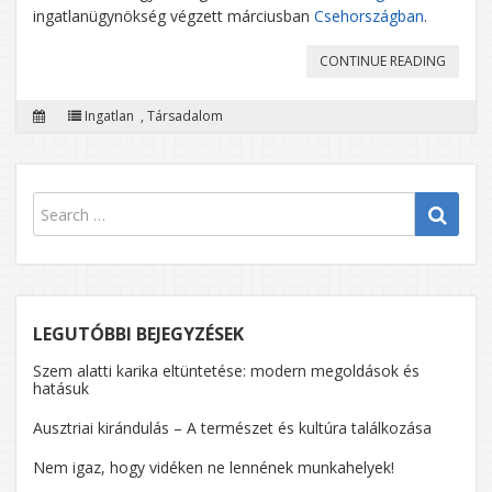
ingatlanügynökség végzett márciusban
Csehországban
.
„A
CONTINUE READING
CSEH
Ingatlan
,
Társadalom
FIATAL
NEM
SZERET
A
MAMAH
INKÁBB
ÖNÁLL
LEGUTÓBBI BEJEGYZÉSEK
Szem alatti karika eltüntetése: modern megoldások és
hatásuk
Ausztriai kirándulás – A természet és kultúra találkozása
Nem igaz, hogy vidéken ne lennének munkahelyek!