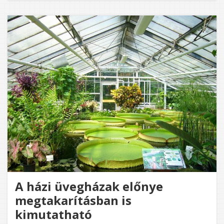
FONTO
A
WEBOL
KARBA
A házi üvegházak előnye
megtakarításban is
kimutatható