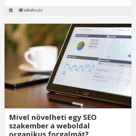
THERM
Vállalkozás
NYOMT
VILÁGA
Mivel növelheti egy SEO
szakember a weboldal
organikus forgalmát?