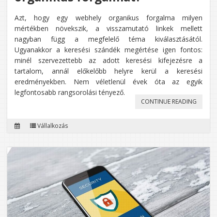
Azt, hogy egy webhely organikus forgalma milyen
mértékben növekszik, a visszamutató linkek mellett
nagyban függ a megfelelő téma kiválasztásától.
Ugyanakkor a keresési szándék megértése igen fontos:
minél szervezettebb az adott keresési kifejezésre a
tartalom, annál előkelőbb helyre kerül a keresési
eredményekben. Nem véletlenül évek óta az egyik
legfontosabb rangsorolási tényező.
„MIVEL
CONTINUE READING
NÖVELH
Vállalkozás
EGY
SEO
SZAKE
A
WEBOL
ORGAN