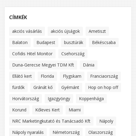
CÍMKÉK
akciós vásárlás
akciós újságok
Ametiszt
Balaton
Budapest
busztúrák
Békéscsaba
Cofidis Hitel Monitor
Csehország
Duna-Gerecse Megyei TDM Kft
Dánia
Ellátó kert
Florida
Flygskam
Franciaország
fürdők
Gránát kő
Gyémánt
Hop on hop off
Horvátország
Igazgyöngy
Koppenhága
Korund
Kőleves Kert
Miami
NRC Marketingkutató és Tanácsadó Kft
Nápoly
Nápoly nyaralás
Németország
Olaszország