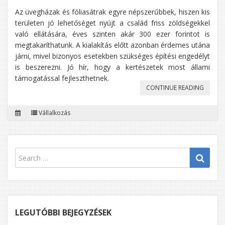
Az üvegházak és fóliasátrak egyre népszerűbbek, hiszen kis
területen jó lehetőséget nyújt a család friss zöldségekkel
való ellátására, éves szinten akár 300 ezer forintot is
megtakaríthatunk. A kialakítás előtt azonban érdemes utána
járni, mivel bizonyos esetekben szükséges építési engedélyt
is beszerezni. Jó hír, hogy a kertészetek most állami
támogatással fejleszthetnek.
„A
CONTINUE READING
HÁZI
Vállalkozás
ÜVEGH
ELŐNYE
MEGTA
IS
KIMUT
LEGUTÓBBI BEJEGYZÉSEK