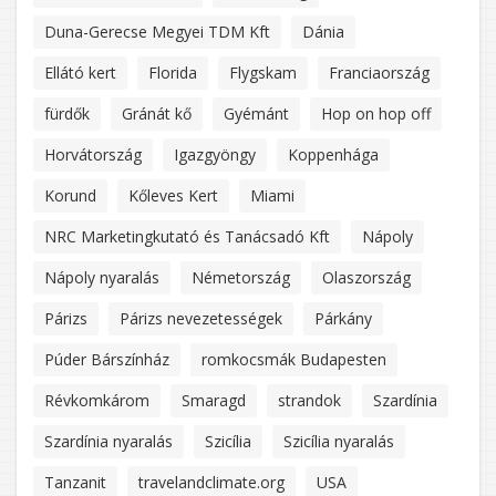
Duna-Gerecse Megyei TDM Kft
Dánia
Ellátó kert
Florida
Flygskam
Franciaország
fürdők
Gránát kő
Gyémánt
Hop on hop off
Horvátország
Igazgyöngy
Koppenhága
Korund
Kőleves Kert
Miami
NRC Marketingkutató és Tanácsadó Kft
Nápoly
Nápoly nyaralás
Németország
Olaszország
Párizs
Párizs nevezetességek
Párkány
Púder Bárszínház
romkocsmák Budapesten
Révkomkárom
Smaragd
strandok
Szardínia
Szardínia nyaralás
Szicília
Szicília nyaralás
Tanzanit
travelandclimate.org
USA