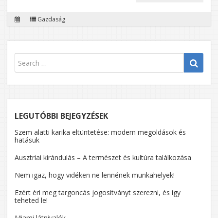
BONYO
Gazdaság
BANKI
SZOLG
IS
TERJED
AZ
ONLINE
MEGOL
LEGUTÓBBI BEJEGYZÉSEK
Szem alatti karika eltüntetése: modern megoldások és
hatásuk
Ausztriai kirándulás – A természet és kultúra találkozása
Nem igaz, hogy vidéken ne lennének munkahelyek!
Ezért éri meg targoncás jogosítványt szerezni, és így
teheted le!
Miami látnivalók