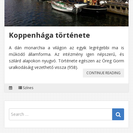
Koppenhága története
A dán monarchia a világon az egyik legrégebbi ma is
működő államforma. Az intézmény igen népszerű, és
szilárd alapokon nyugvó. Története egészen az Öreg Gorm
uralkodásáig vezethető vissza (958).
„KOPP
CONTINUE READING
TÖRTÉN
Színes