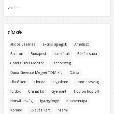
Vásárlás
CÍMKÉK
akciós vásárlás
akciós újságok
Ametiszt
Balaton
Budapest
busztúrák
Békéscsaba
Cofidis Hitel Monitor
Csehország
Duna-Gerecse Megyei TDM Kft
Dánia
Ellátó kert
Florida
Flygskam
Franciaország
fürdők
Gránát kő
Gyémánt
Hop on hop off
Horvátország
Igazgyöngy
Koppenhága
Korund
Kőleves Kert
Miami