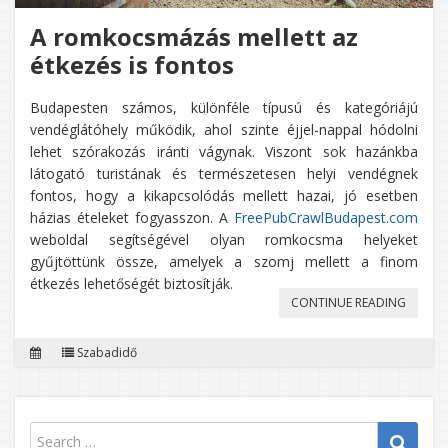
A romkocsmázás mellett az
étkezés is fontos
Budapesten számos, különféle típusú és kategóriájú
vendéglátóhely működik, ahol szinte éjjel-nappal hódolni
lehet szórakozás iránti vágynak. Viszont sok hazánkba
látogató turistának és természetesen helyi vendégnek
fontos, hogy a kikapcsolódás mellett hazai, jó esetben
házias ételeket fogyasszon. A
FreePubCrawlBudapest.com
weboldal segítségével olyan romkocsma helyeket
gyűjtöttünk össze, amelyek a szomj mellett a finom
étkezés lehetőségét biztosítják.
„A
CONTINUE READING
ROMKO
Szabadidő
MELLET
AZ
ÉTKEZÉ