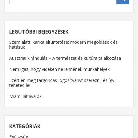
IS
FONTO
LEGUTÓBBI BEJEGYZÉSEK
Szem alatti karika eltüntetése: modern megoldások és
hatásuk
Ausztriai kirándulás – A természet és kultúra találkozása
Nem igaz, hogy vidéken ne lennének munkahelyek!
Ezért éri meg targoncás jogosítványt szerezni, és így
teheted le!
Miami látnivalók
KATEGÓRIÁK
Egészség