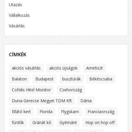
Utazás
Vállalkozás
Vásárlás
CÍMKÉK
akciós vásárlás
akciós újságok
Ametiszt
Balaton
Budapest
busztúrák
Békéscsaba
Cofidis Hitel Monitor
Csehország
Duna-Gerecse Megyei TDM Kft
Dánia
Ellátó kert
Florida
Flygskam
Franciaország
fürdők
Gránát kő
Gyémánt
Hop on hop off