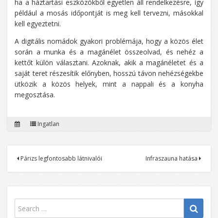
ha a háztartási eszközökből egyetlen áll rendelkezésre, így
például a mosás időpontját is meg kell tervezni, másokkal
kell egyeztetni.
A digitális nomádok gyakori problémája, hogy a közös élet
során a munka és a magánélet összeolvad, és nehéz a
kettőt külön választani. Azoknak, akik a magánéletet és a
saját teret részesítik előnyben, hosszú távon nehézségekbe
ütközik a közös helyek, mint a nappali és a konyha
megosztása.
Ingatlan
Bejegyzés
Párizs legfontosabb látnivalói
Infraszauna hatása
navigáció