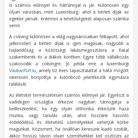
is számos előnnyel és hátránnyal is jár. Különösen egy
olyan városban, mint Luxemburg- ahol a bérleti díjak az
egekbe járnak- érdemes a lehetőségeket alaposan számba
venni.
A coliving különösen a világ nagyvárosaiban felkapott, ahol
jellemzően a bérleti díjak is igen magasak, nagyobb a
hajlandóság a közösségi lakásmegosztásra a fiatal
szakemberek és a diákok körében. Egyre több vállalkozás
szakosodik a colivingre. Jó példa erre a luxemburgi
Vaubanfort.lu
, amely tíz éves tapasztalattal a háta mögött
sikeresen bonyolítja a különböző jelentkezők egymásra
találását.
Az életvitel természetesen számos előnnyel jár. Egyrészt a
vadidegen országba érkezve nagyban támogatja a
beilleszkedést, ha egy olyan otthonba érkezünk haza
munka, vagy tanulás után, ahol hozzánk hasonló
érdeklődésű és életvitelű személyekkel vehetjük körbe
magunkat. Közismert, ha önállóan keresünk kiadó szobát,
akkor hosszú távon olyan személyekkel kell osztozni az