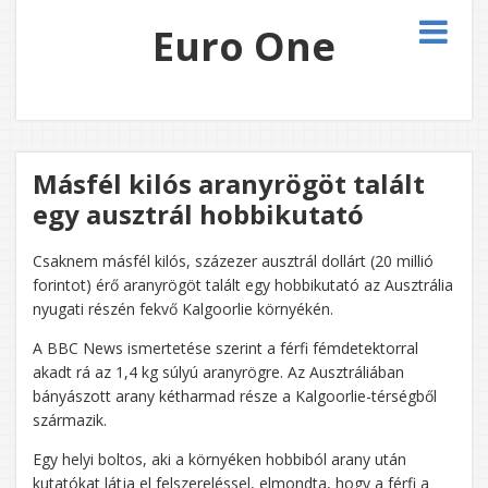
Euro One
Másfél kilós aranyrögöt talált
egy ausztrál hobbikutató
Csaknem másfél kilós, százezer ausztrál dollárt (20 millió
forintot) érő aranyrögöt talált egy hobbikutató az Ausztrália
nyugati részén fekvő Kalgoorlie környékén.
A BBC News ismertetése szerint a férfi fémdetektorral
akadt rá az 1,4 kg súlyú aranyrögre. Az Ausztráliában
bányászott arany kétharmad része a Kalgoorlie-térségből
származik.
Egy helyi boltos, aki a környéken hobbiból arany után
kutatókat látja el felszereléssel, elmondta, hogy a férfi a