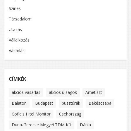
Színes
Társadalom
Utazás
Vállalkozás
Vásárlás
CÍMKÉK
akciós vásárlás
akciós újságok
Ametiszt
Balaton
Budapest
busztúrák
Békéscsaba
Cofidis Hitel Monitor
Csehország
Duna-Gerecse Megyei TDM Kft
Dánia