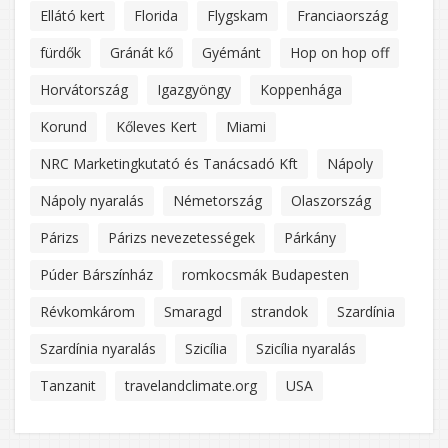
Ellátó kert
Florida
Flygskam
Franciaország
fürdők
Gránát kő
Gyémánt
Hop on hop off
Horvátország
Igazgyöngy
Koppenhága
Korund
Kőleves Kert
Miami
NRC Marketingkutató és Tanácsadó Kft
Nápoly
Nápoly nyaralás
Németország
Olaszország
Párizs
Párizs nevezetességek
Párkány
Púder Bárszínház
romkocsmák Budapesten
Révkomkárom
Smaragd
strandok
Szardínia
Szardínia nyaralás
Szicília
Szicília nyaralás
Tanzanit
travelandclimate.org
USA