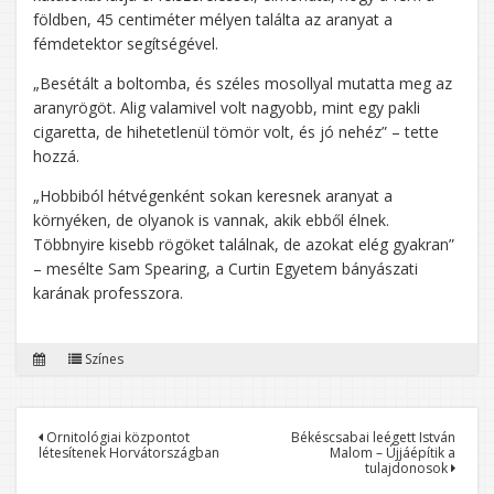
földben, 45 centiméter mélyen találta az aranyat a
fémdetektor segítségével.
„Besétált a boltomba, és széles mosollyal mutatta meg az
aranyrögöt. Alig valamivel volt nagyobb, mint egy pakli
cigaretta, de hihetetlenül tömör volt, és jó nehéz” – tette
hozzá.
„Hobbiból hétvégenként sokan keresnek aranyat a
környéken, de olyanok is vannak, akik ebből élnek.
Többnyire kisebb rögöket találnak, de azokat elég gyakran”
– mesélte Sam Spearing, a Curtin Egyetem bányászati
karának professzora.
Színes
Bejegyzés
Ornitológiai központot
Békéscsabai leégett István
létesítenek Horvátországban
Malom – Újjáépítik a
navigáció
tulajdonosok